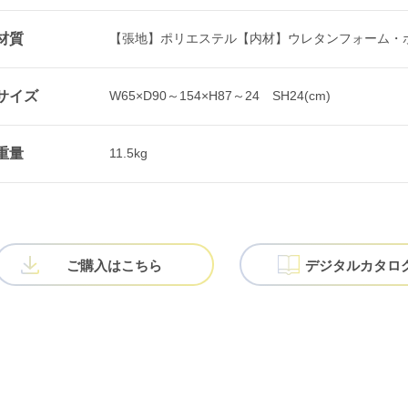
材質
【張地】ポリエステル【内材】ウレタンフォーム・
サイズ
W65×D90～154×H87～24 SH24(cm)
重量
11.5kg
ご購入は
こちら
デジタル
カタロ