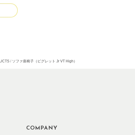
UCTS
ソファ座椅子（ピグレット Jr VT High）
COMPANY