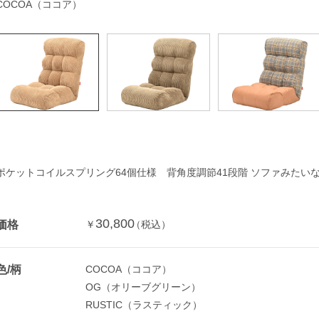
COCOA（ココア）
ポケットコイルスプリング64個仕様 背角度調節41段階 ソファみたい
30,800
価格
￥
（税込）
色/柄
COCOA（ココア）
OG（オリーブグリーン）
RUSTIC（ラスティック）