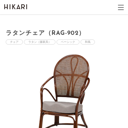
ラタンチェア（RAG-902）
チェア
ラタン（籐家具）
ベーシック
和風