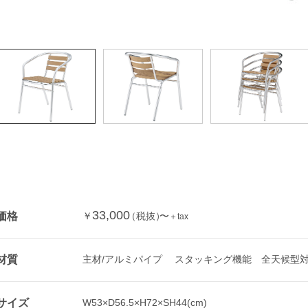
33,000
価格
￥
（税抜）
〜
＋tax
材質
主材/アルミパイプ スタッキング機能 全天候型
サイズ
W53×D56.5×H72×SH44(cm)