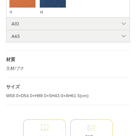
17
18
A10
A65
材質
主材/ブナ
サイズ
W58.0×D54.0×H88.0×SH43.0×AH61.5(cm)