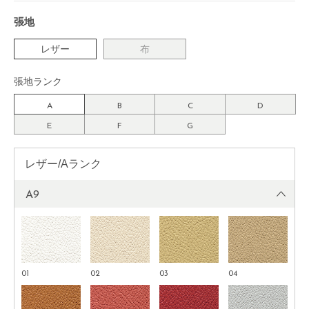
張地
レザー
布
張地ランク
A
B
C
D
E
F
G
レザー/Aランク
A9
01
02
03
04