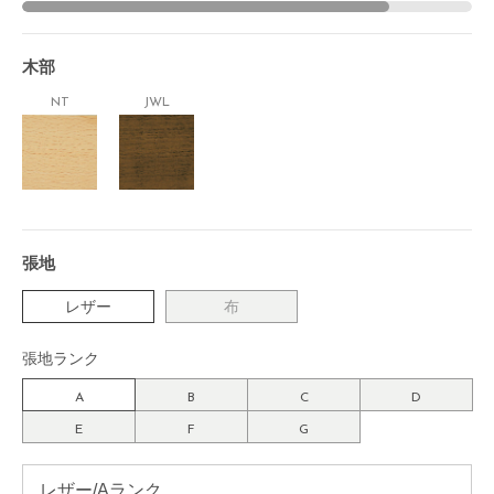
木部
NT
JWL
張地
レザー
布
張地ランク
A
B
C
D
E
F
G
レザー/Aランク