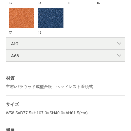
13
14
15
16
17
18
A10
A65
材質
主材/パラウッド成型合板 ヘッドレスト着脱式
サイズ
W58.5×D77.5×H107.0×SH40.0×AH61.5(cm)
重量