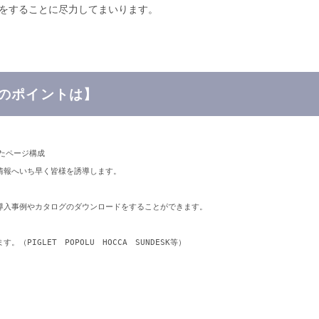
をすることに尽力してまいります。
のポイントは
】
たページ構成

報へいち早く皆様を誘導します。

導入事例やカタログのダウンロードをすることができます。

IGLET　POPOLU　HOCCA　SUNDESK等）
