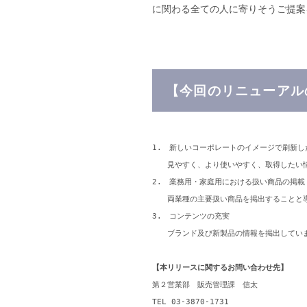
に関わる全ての人に寄りそうご提案
【
今回のリニューアル
1.　新しいコーポレートのイメージで刷新し
　　見やすく、より使いやすく、取得したい情
2.　業務用・家庭用における扱い商品の掲載

　　両業種の主要扱い商品を掲出することと
3.　コンテンツの充実

　　ブランド及び新製品の情報を掲出しています。（P
【本リリースに関するお問い合わせ先】
第２営業部　販売管理課　信太

TEL 03-3870-1731