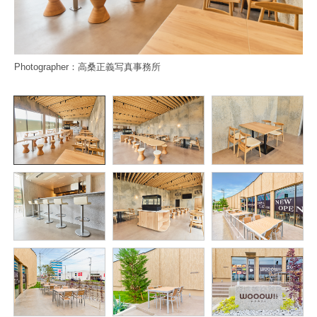
Photographer：高桑正義写真事務所
Ph