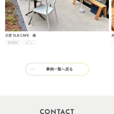
大宮 SLB CAFE 様
渋
飲食施設
カフェ
事例一覧へ戻る
CONTACT