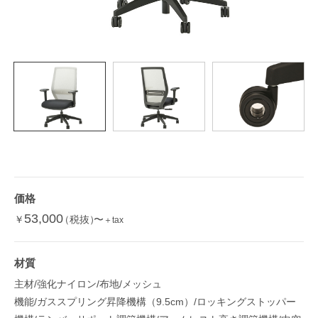
価格
53,000
￥
（税抜）
〜
＋tax
材質
主材/強化ナイロン/布地/メッシュ
機能/ガススプリング昇降機構（9.5cm）/ロッキングストッパー