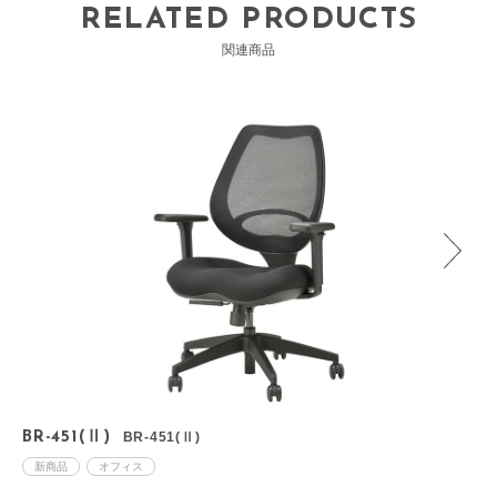
RELATED PRODUCTS
関連商品
BR-451(Ⅱ)
BR-451(Ⅱ)
B
新商品
オフィス