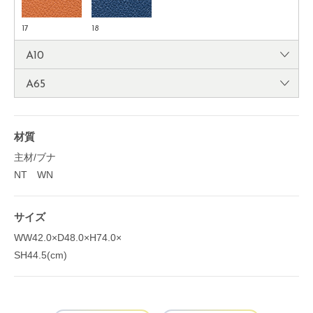
17
18
A10
A65
材質
主材/ブナ
NT WN
サイズ
WW42.0×D48.0×H74.0×
SH44.5(cm)